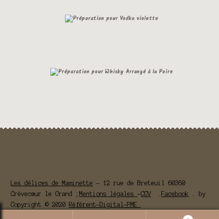
Les délices de Maminette
- 12 rue de Breteuil 60360
Crèvecœur le Grand ;
Mentions légales
-
CGV
.
Facebook
. by
Copyright © 2020
Référent-Digital-PME